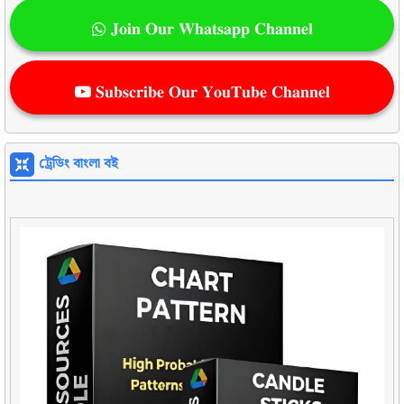
𝐉𝐨𝐢𝐧 𝐎𝐮𝐫 𝐖𝐡𝐚𝐭𝐬𝐚𝐩𝐩 𝐂𝐡𝐚𝐧𝐧𝐞𝐥
𝐒𝐮𝐛𝐬𝐜𝐫𝐢𝐛𝐞 𝐎𝐮𝐫 𝐘𝐨𝐮𝐓𝐮𝐛𝐞 𝐂𝐡𝐚𝐧𝐧𝐞𝐥
ট্রেডিং বাংলা বই