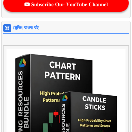
𝐒𝐮𝐛𝐬𝐜𝐫𝐢𝐛𝐞 𝐎𝐮𝐫 𝐘𝐨𝐮𝐓𝐮𝐛𝐞 𝐂𝐡𝐚𝐧𝐧𝐞𝐥
ট্রেডিং বাংলা বই