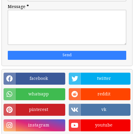
Message
*
facebook
twitter
whatsapp
reddit
pinterest
vk
instagram
youtube